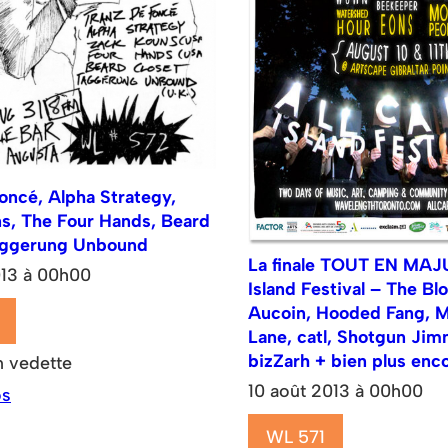
oncé, Alpha Strategy,
s, The Four Hands, Beard
aggerung Unbound
La finale TOUT EN MA
013 à 00h00
Island Festival – The Bl
Aucoin, Hooded Fang, 
Lane, catl, Shotgun Jimm
bizZarh + bien plus enco
n vedette
10 août 2013 à 00h00
os
WL 571