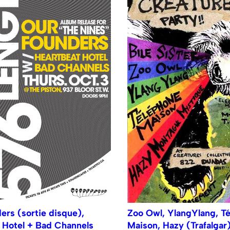
ers (sortie disque),
Zoo Owl, YlangYlang, T
 Hotel + Bad Channels
Maison, Hazy (Trafalgar