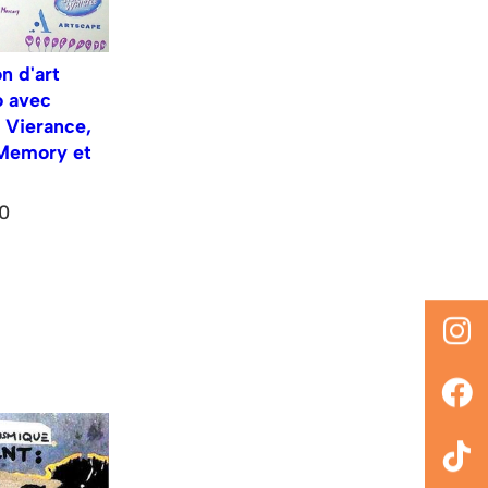
n d'art
o avec
 Vierance,
 Memory et
0