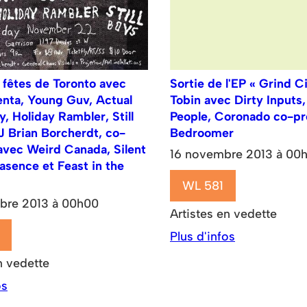
 fêtes de Toronto avec
Sortie de l'EP « Grind C
enta, Young Guv, Actual
Tobin avec Dirty Inputs
, Holiday Rambler, Still
People, Coronado co-pr
J Brian Borcherdt, co-
Bedroomer
avec Weird Canada, Silent
16 novembre 2013 à 00
asence et Feast in the
WL 581
bre 2013 à 00h00
Artistes en vedette
Plus d'infos
n vedette
os