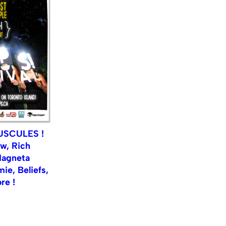
JUSCULES !
ow, Rich
Magneta
ie, Beliefs,
re !