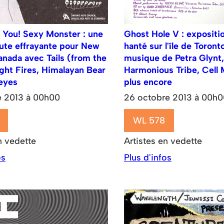
 You! Sexy Monster : une
Ghost Hole V : expositio
ute effrayante pour New
hanté sur l'île de Toront
nada avec Tails (from the
musique de Petra Glynt,
ight Fires, Himalayan Bear
Harmonious Tribe, Cell
eyes
plus encore
e 2013 à 00h00
26 octobre 2013 à 00h0
WL 578
n vedette
Artistes en vedette
os
Plus d'infos