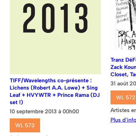
Tranz DéF
Zack Koun
Closet, T
TIFF/Wavelengths co-présente :
31 août 2
Lichens (Robert A.A. Lowe) + Sing
Leaf + HVYWTR + Prince Rama (DJ
WL 572
set !)
Artistes e
10 septembre 2013 à 00h00
Plus d'inf
WL 573