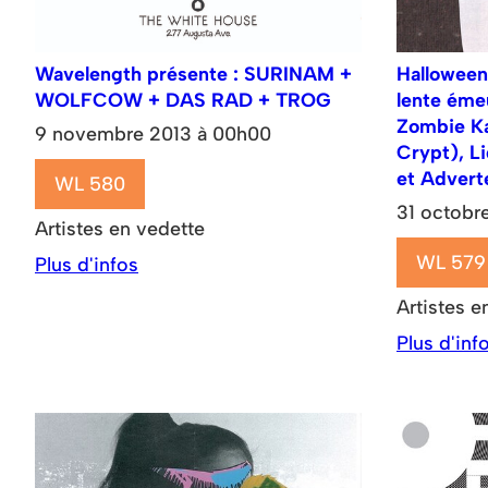
Wavelength présente : SURINAM +
Halloween
WOLFCOW + DAS RAD + TROG
lente éme
Zombie Ka
9 novembre 2013 à 00h00
Crypt), L
et Advert
WL 580
31 octobr
Artistes en vedette
WL 579
Plus d'infos
Artistes e
Plus d'inf