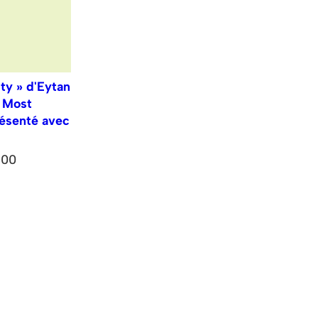
ity » d'Eytan
, Most
ésenté avec
h00