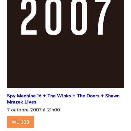
Spy Machine 16 + The Winks + The Doers + Shawn
Mrazek Lives
7 octobre 2007 à 21h00
WL 383