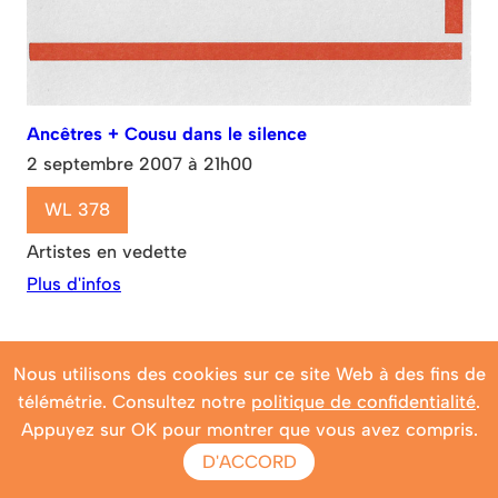
Ancêtres + Cousu dans le silence
2 septembre 2007 à 21h00
WL 378
Artistes en vedette
Plus d'infos
Nous utilisons des cookies sur ce site Web à des fins de
télémétrie. Consultez notre
politique de confidentialité
.
Appuyez sur OK pour montrer que vous avez compris.
D'ACCORD