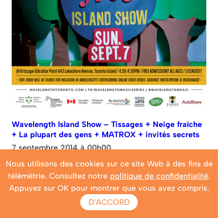
Wavelength Island Show – Tissages + Neige fraîche
+ La plupart des gens + MATROX + invités secrets
7 septembre 2014 à 00h00
Nous utilisons des cookies sur ce site Web à des fins de
WL 614
télémétrie. Consultez notre
politique de confidentialité
.
Artistes en vedette
Appuyez sur OK pour montrer que vous avez compris.
Plus d'infos
D'ACCORD