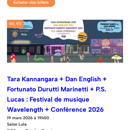
Acheter des billets
WL 911
Tara Kannangara + Dan English +
Fortunato Durutti Marinetti + P.S.
Lucas : Festival de musique
Wavelength + Conférence 2026
19 mars 2026 à 19h00
Salon Lula