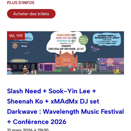
PLUS D'INFOS
Acheter des billets
WL 919
Slash Need + Sook-Yin Lee +
Sheenah Ko + xMAdMx DJ set
Darkwave : Wavelength Music Festival
+ Conférence 2026
21 mars 2026 à 21h30