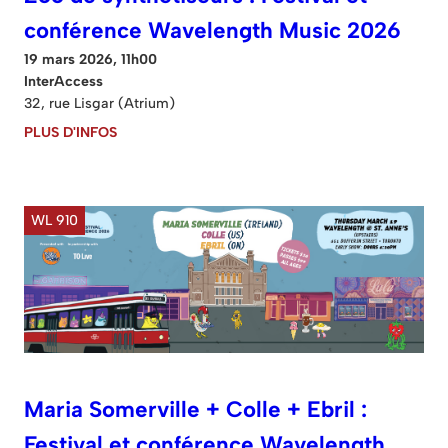
conférence Wavelength Music 2026
19 mars 2026, 11h00
InterAccess
32, rue Lisgar (Atrium)
PLUS D'INFOS
WL 910
Maria Somerville + Colle + Ebril :
Festival et conférence Wavelength