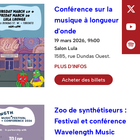
Conférence sur la
musique à longueur
d'onde
19 mars 2026, 9h00
Salon Lula
1585, rue Dundas Ouest.
PLUS D'INFOS
Acheter des billets
Zoo de synthétiseurs :
Festival et conférence
Wavelength Music