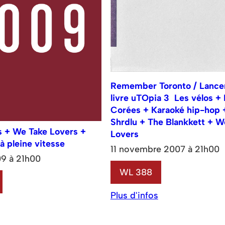
Remember Toronto / Lanc
livre uTOpia 3 Les vélos +
Corées + Karaoké hip-hop 
Shrdlu + The Blankkett + W
s + We Take Lovers +
Lovers
à pleine vitesse
11 novembre 2007 à 21h00
09 à 21h00
WL 388
Plus d'infos