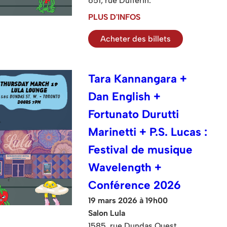
651, rue Dufferin.
PLUS D'INFOS
Acheter des billets
Tara Kannangara +
Dan English +
Fortunato Durutti
Marinetti + P.S. Lucas :
Festival de musique
Wavelength +
Conférence 2026
19 mars 2026 à 19h00
Salon Lula
1585, rue Dundas Ouest.