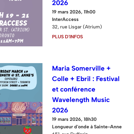
2026
19 mars 2026, 11h00
InterAccess
32, rue Lisgar (Atrium)
PLUS D'INFOS
Maria Somerville +
Colle + Ebril : Festival
et conférence
Wavelength Music
2026
19 mars 2026, 18h30
Longueur d'onde à Sainte-Anne