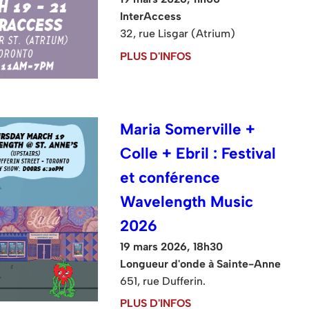
InterAccess
32, rue Lisgar (Atrium)
PLUS D'INFOS
Maria Somerville +
Colle + Ebril : Festival
et conférence
Wavelength Music
2026
19 mars 2026, 18h30
Longueur d'onde à Sainte-Anne
651, rue Dufferin.
PLUS D'INFOS