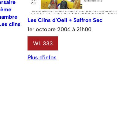
ersaire
sième
chambre
Les Clins d'Oeil + Saffron Sec
es clins
1er octobre 2006 à 21h00
WL 333
Plus d'infos