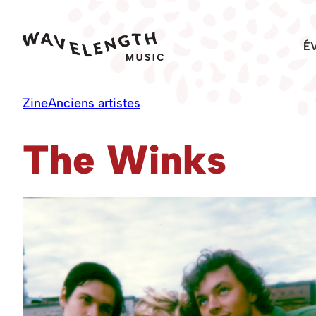
Skip
to
É
content
Zine
Anciens artistes
The Winks