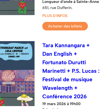
Longueur d'onde à Sainte-Anne
651, rue Dufferin.
PLUS D'INFOS
Acheter des billets
Tara Kannangara +
Dan English +
Fortunato Durutti
Marinetti + P.S. Lucas :
Festival de musique
Wavelength +
Conférence 2026
19 mars 2026 à 19h00