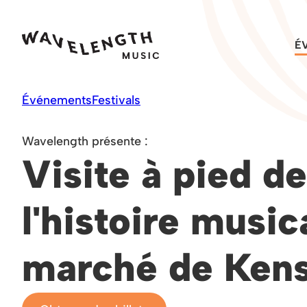
Skip
to
É
content
Événements
Festivals
Wavelength présente :
Visite à pied de
l'histoire music
marché de Kens