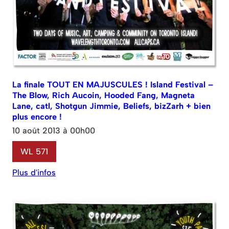
La finale TOUT EN MAJUSCULES ! Island Festival –
The Blow, Rich Aucoin, Hooded Fang, Magneta
Lane, catl, Shotgun Jimmie, Beliefs, bizZarh + bien
plus encore !
10 août 2013 à 00h00
WL 571
Plus d'infos