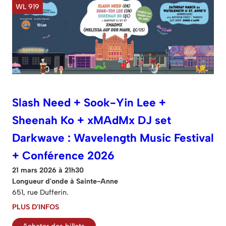
WL 919
Slash Need + Sook-Yin Lee +
Sheenah Ko + xMAdMx DJ set
Darkwave : Wavelength Music Festival
+ Conférence 2026
21 mars 2026 à 21h30
Longueur d'onde à Sainte-Anne
651, rue Dufferin.
PLUS D'INFOS
Acheter des billets