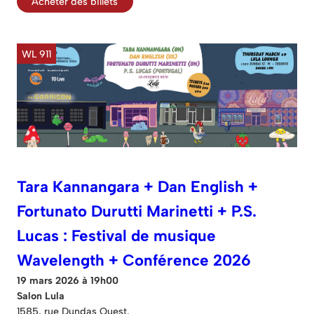
Acheter des billets
WL 911
Tara Kannangara + Dan English +
Fortunato Durutti Marinetti + P.S.
Lucas : Festival de musique
Wavelength + Conférence 2026
19 mars 2026 à 19h00
Salon Lula
1585, rue Dundas Ouest.