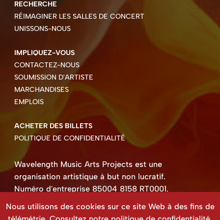
RECHERCHE
RÉIMAGINER LES SALLES DE CONCERT
UNISSONS-NOUS
IMPLIQUEZ-VOUS
CONTACTEZ-NOUS
SOUMISSION D'ARTISTE
MARCHANDISES
EMPLOIS
ACHETER DES BILLETS
POLITIQUE DE CONFIDENTIALITÉ
Wavelength Music Arts Projects est une
organisation artistique à but non lucratif.
Numéro d'entreprise 85004 8158 RT0001.
Droits d'auteur ©2026 Wavelength Music Art
Nous utilisons des cookies sur ce site Web à des fins de
Projects
télémétrie. Consultez notre
politique de confidentialité
.