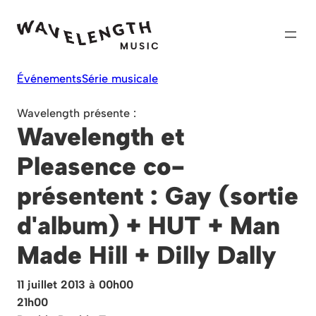
Skip
to
content
Événements
Série musicale
Wavelength présente :
Wavelength et
Pleasence co-
présentent : Gay (sortie
d'album) + HUT + Man
Made Hill + Dilly Dally
11 juillet 2013 à 00h00
21h00