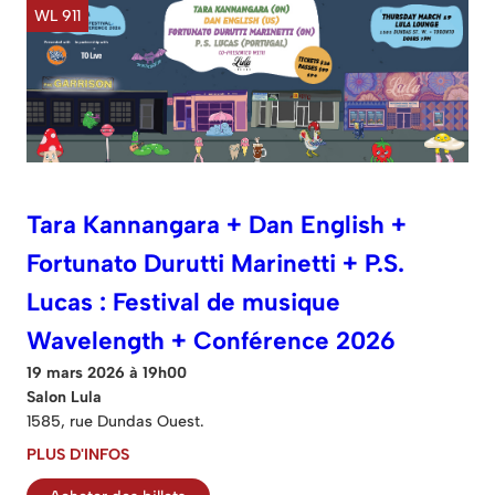
WL 911
Tara Kannangara + Dan English +
Fortunato Durutti Marinetti + P.S.
Lucas : Festival de musique
Wavelength + Conférence 2026
19 mars 2026 à 19h00
Salon Lula
1585, rue Dundas Ouest.
PLUS D'INFOS