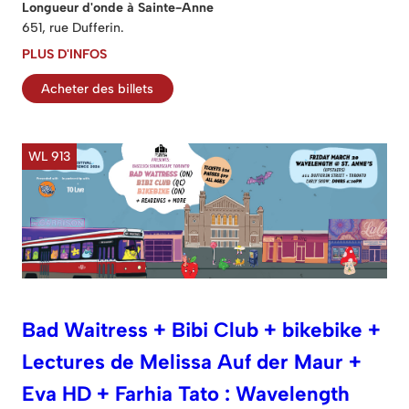
Longueur d'onde à Sainte-Anne
651, rue Dufferin.
PLUS D'INFOS
Acheter des billets
WL 913
Bad Waitress + Bibi Club + bikebike +
Lectures de Melissa Auf der Maur +
Eva HD + Farhia Tato : Wavelength