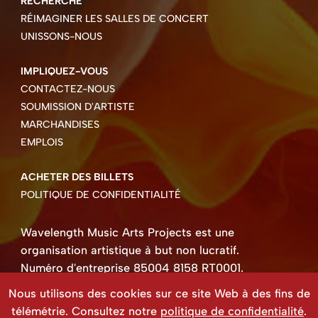
RECHERCHE
RÉIMAGINER LES SALLES DE CONCERT
UNISSONS-NOUS
IMPLIQUEZ-VOUS
CONTACTEZ-NOUS
SOUMISSION D'ARTISTE
MARCHANDISES
EMPLOIS
ACHETER DES BILLETS
POLITIQUE DE CONFIDENTIALITÉ
Wavelength Music Arts Projects est une
organisation artistique à but non lucratif.
Numéro d'entreprise 85004 8158 RT0001.
Droits d'auteur ©2026 Wavelength Music Art
Nous utilisons des cookies sur ce site Web à des fins de
Projects
télémétrie. Consultez notre
politique de confidentialité
.