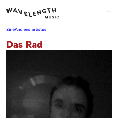
Skip
to
content
Zine
Anciens artistes
Das Rad