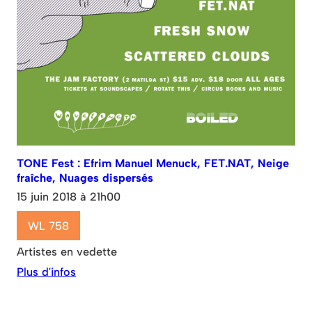
TONE Fest : Efrim Manuel Menuck, FET.NAT, Neige
fraîche, Nuages dispersés
15 juin 2018 à 21h00
WL 758
Artistes en vedette
Plus d'infos