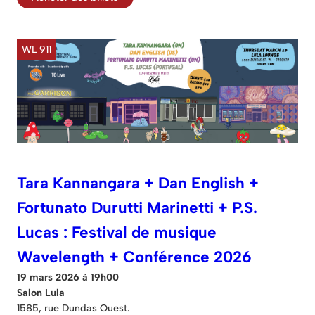
WL 911
Tara Kannangara + Dan English +
Fortunato Durutti Marinetti + P.S.
Lucas : Festival de musique
Wavelength + Conférence 2026
19 mars 2026 à 19h00
Salon Lula
1585, rue Dundas Ouest.