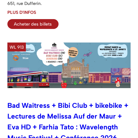
651, rue Dufferin.
PLUS D'INFOS
Acheter des billets
WL 913
Bad Waitress + Bibi Club + bikebike +
Lectures de Melissa Auf der Maur +
Eva HD + Farhia Tato : Wavelength
Music Festival + Conférence 2026