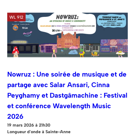
WL 912
Nowruz : Une soirée de musique et de
partage avec Salar Ansari, Cinna
Peyghamy et Dastgâmachine : Festival
et conférence Wavelength Music
2026
19 mars 2026 à 21h30
Longueur d'onde à Sainte-Anne