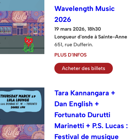
Wavelength Music
2026
19 mars 2026, 18h30
Longueur d'onde à Sainte-Anne
651, rue Dufferin.
PLUS D'INFOS
Acheter des billets
Tara Kannangara +
Dan English +
Fortunato Durutti
Marinetti + P.S. Lucas :
Festival de musique