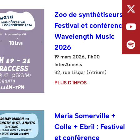
Zoo de synthétiseurs :
Festival et conférence
Wavelength Music
2026
19 mars 2026, 11h00
InterAccess
32, rue Lisgar (Atrium)
PLUS D'INFOS
Maria Somerville +
Colle + Ebril : Festival
et conférence