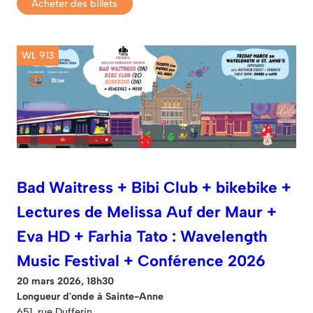
Acheter des billets
WL 913
Bad Waitress + Bibi Club + bikebike +
Lectures de Melissa Auf der Maur +
Eva HD + Farhia Tato : Wavelength
Music Festival + Conférence 2026
20 mars 2026, 18h30
Longueur d'onde à Sainte-Anne
651, rue Dufferin.