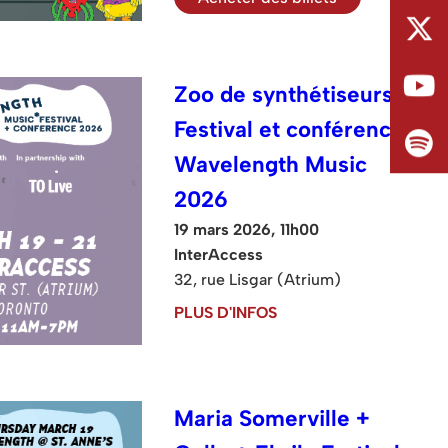
Zoo de synthétiseurs :
Festival et conférence
Wavelength Music
2026
19 mars 2026, 11h00
InterAccess
32, rue Lisgar (Atrium)
PLUS D'INFOS
Maria Somerville +