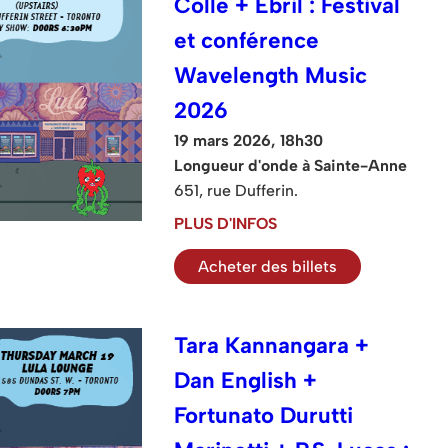
Colle + Ebril : Festival
et conférence
Wavelength Music
2026
19 mars 2026, 18h30
Longueur d'onde à Sainte-Anne
651, rue Dufferin.
PLUS D'INFOS
Acheter des billets
Tara Kannangara +
Dan English +
Fortunato Durutti