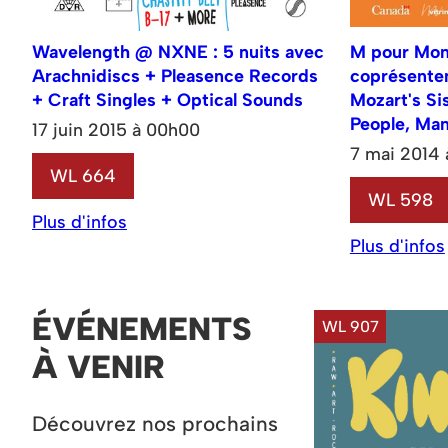
Wavelength @ NXNE : 5 nuits avec
M pour Mon
Arachnidiscs + Pleasence Records
coprésenten
+ Craft Singles + Optical Sounds
Mozart's Si
People, Ma
17 juin 2015 à 00h00
7 mai 2014
WL 664
WL 598
Plus d'infos
Plus d'infos
ÉVÉNEMENTS
WL 907
À VENIR
Découvrez nos prochains