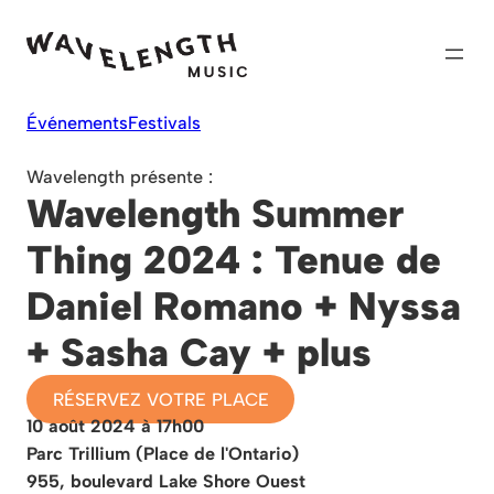
Skip
to
content
Événements
Festivals
Wavelength présente :
Wavelength Summer
Thing 2024 : Tenue de
Daniel Romano + Nyssa
+ Sasha Cay + plus
RÉSERVEZ VOTRE PLACE
10 août 2024 à 17h00
Parc Trillium (Place de l'Ontario)
955, boulevard Lake Shore Ouest