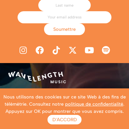
Soumettre
ÉVÉNEMENTS
Nous utilisons des cookies sur ce site Web à des fins de
ÉVÉNEMENTS À VENIR
télémétrie. Consultez notre
politique de confidentialité
.
FESTIVALS
Appuyez sur OK pour montrer que vous avez compris.
SÉRIE MUSICALE
D'ACCORD
SÉRIE DE DISCUSSIONS