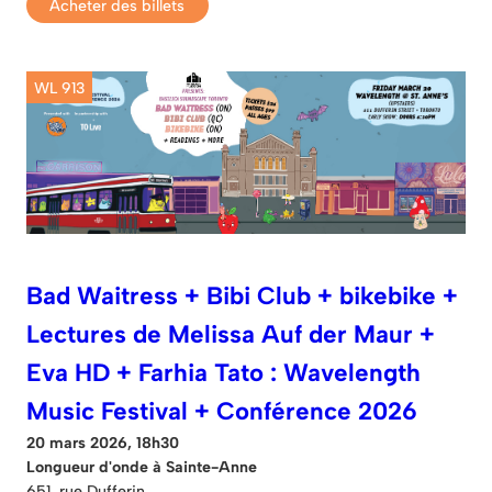
Acheter des billets
WL 913
Bad Waitress + Bibi Club + bikebike +
Lectures de Melissa Auf der Maur +
Eva HD + Farhia Tato : Wavelength
Music Festival + Conférence 2026
20 mars 2026, 18h30
Longueur d'onde à Sainte-Anne
651, rue Dufferin.