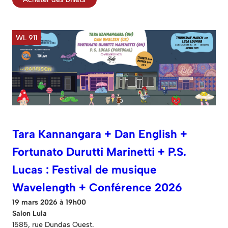
WL 911
Tara Kannangara + Dan English +
Fortunato Durutti Marinetti + P.S.
Lucas : Festival de musique
Wavelength + Conférence 2026
19 mars 2026 à 19h00
Salon Lula
1585, rue Dundas Ouest.