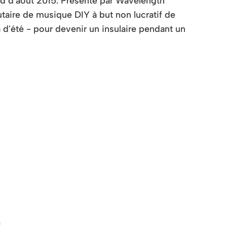
d d'août 2015. Présenté par Wavelength
aire de musique DIY à but non lucratif de
 d'été - pour devenir un insulaire pendant un
h