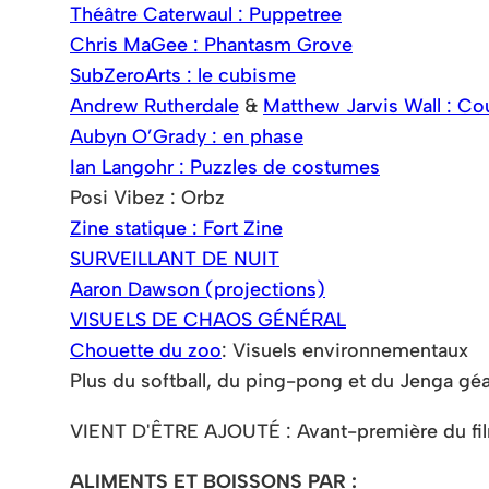
Théâtre Caterwaul : Puppetree
Chris MaGee : Phantasm Grove
SubZeroArts : le cubisme
Andrew Rutherdale
&
Matthew Jarvis Wall : Co
Aubyn O’Grady : en phase
Ian Langohr : Puzzles de costumes
Posi Vibez : Orbz
Zine statique : Fort Zine
SURVEILLANT DE NUIT
Aaron Dawson (projections)
VISUELS DE CHAOS GÉNÉRAL
Chouette du zoo
: Visuels environnementaux
Plus du softball, du ping-pong et du Jenga géa
VIENT D'ÊTRE AJOUTÉ : Avant-première du film 
ALIMENTS ET BOISSONS PAR :