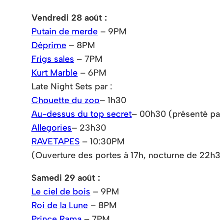
Vendredi 28 août :
Putain de merde
– 9PM
Déprime
– 8PM
Frigs sales
– 7PM
Kurt Marble
– 6PM
Late Night Sets par :
Chouette du zoo
– 1h30
Au-dessus du top secret
– 00h30 (présenté p
Allegories
– 23h30
RAVETAPES
– 10:30PM
(Ouverture des portes à 17h, nocturne de 22h
Samedi 29 août :
Le ciel de bois
– 9PM
Roi de la Lune
– 8PM
Prince Rama
– 7PM