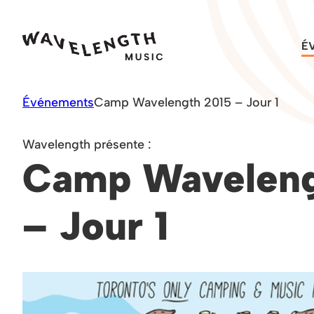
Skip
to
É
content
Événements
Camp Wavelength 2015 – Jour 1
Wavelength présente :
Camp Waveleng
– Jour 1