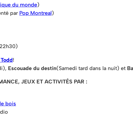
sique du monde
)
enté par
Pop Montreal
)
à 22h30)
 Todd
!
i),
Escouade du destin
(Samedi tard dans la nuit) et
Ba
MANCE, JEUX ET ACTIVITÉS PAR :
de bois
adio