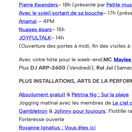
Pierre Kwenders
– 18h (présenté par
Petite mu
Avec le soleil sortant de sa bouche
– 17h (prés
Anamai
– 4PM
Nuages épars
– 15h
JOYFULTALK
– 14h
(Ouverture des portes à midi, fin des visites 
Avec votre hôte pour le week-end,
MC
Maylee
Plus
DJ
ARP-2600
(Vendredi),
Rol Jui
(Samed
PLUS INSTALLATIONS, ARTS DE LA PERFOR
Absolument gratuit
&
Petrina Ng : Sur la plage
Jogging matinal avec les membres de
Le ciel 
Gambletron
&
Johnny pour toujours
: Flottille r
Forteresse ouverte
Roxanne Ignatius : Vous êtes ici