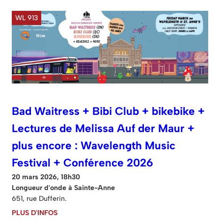
WL 913
Bad Waitress + Bibi Club + bikebike +
Lectures de Melissa Auf der Maur +
plus encore : Wavelength Music
Festival + Conférence 2026
20 mars 2026, 18h30
Longueur d'onde à Sainte-Anne
651, rue Dufferin.
PLUS D'INFOS