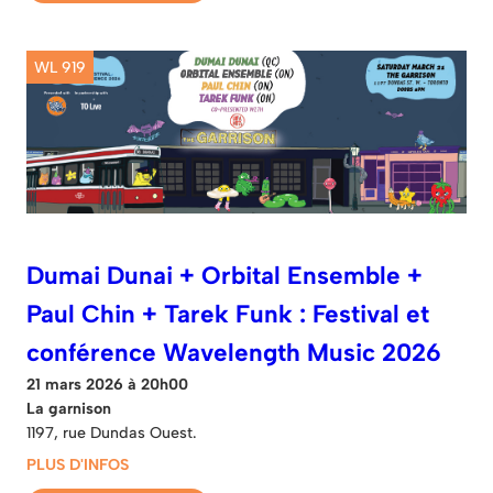
WL 919
Dumai Dunai + Orbital Ensemble +
Paul Chin + Tarek Funk : Festival et
conférence Wavelength Music 2026
21 mars 2026 à 20h00
La garnison
1197, rue Dundas Ouest.
PLUS D'INFOS