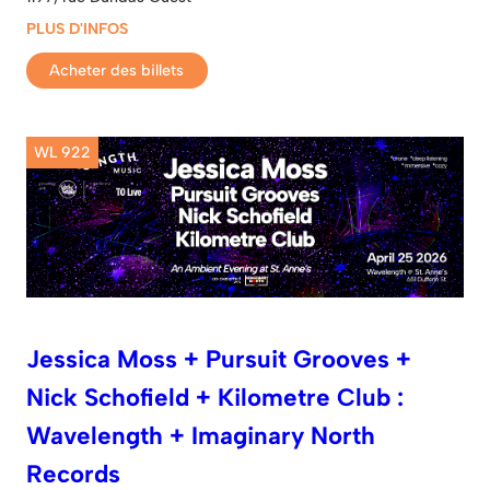
PLUS D'INFOS
Acheter des billets
WL 922
Jessica Moss + Pursuit Grooves +
Nick Schofield + Kilometre Club :
Wavelength + Imaginary North
Records