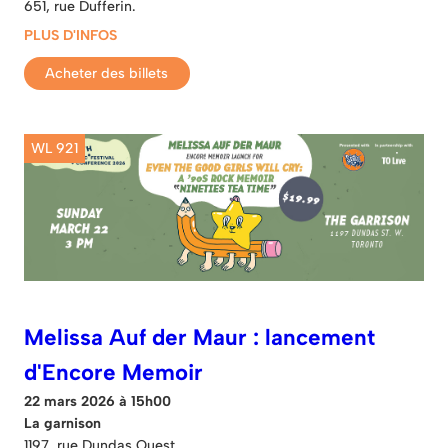
651, rue Dufferin.
PLUS D'INFOS
Acheter des billets
WL 921
Melissa Auf der Maur : lancement
d'Encore Memoir
22 mars 2026 à 15h00
La garnison
1197, rue Dundas Ouest