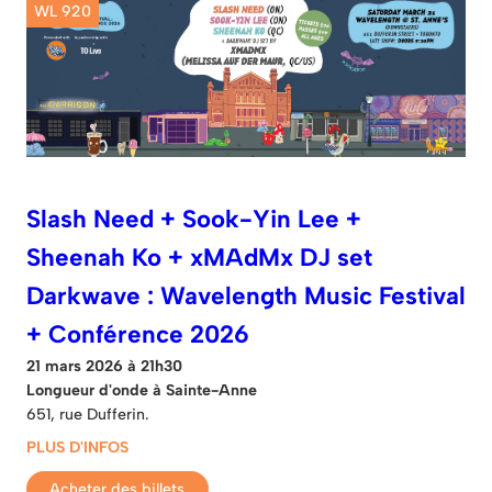
WL 920
Slash Need + Sook-Yin Lee +
Sheenah Ko + xMAdMx DJ set
Darkwave : Wavelength Music Festival
+ Conférence 2026
21 mars 2026 à 21h30
Longueur d'onde à Sainte-Anne
651, rue Dufferin.
PLUS D'INFOS
Acheter des billets