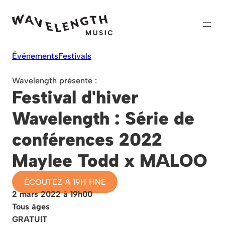
Skip
to
content
Événements
Festivals
Wavelength présente :
Festival d'hiver
Wavelength : Série de
conférences 2022
Maylee Todd x MALOO
ÉCOUTEZ À 19H HNE
2 mars 2022 à 19h00
Tous âges
GRATUIT