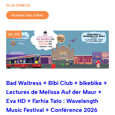
PLUS D'INFOS
Acheter des billets
WL 913
Bad Waitress + Bibi Club + bikebike +
Lectures de Melissa Auf der Maur +
Eva HD + Farhia Tato : Wavelength
Music Festival + Conférence 2026