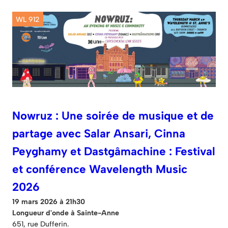
WL 912
Nowruz : Une soirée de musique et de
partage avec Salar Ansari, Cinna
Peyghamy et Dastgâmachine : Festival
et conférence Wavelength Music
2026
19 mars 2026 à 21h30
Longueur d'onde à Sainte-Anne
651, rue Dufferin.