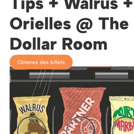
Tips + Walrus 
Orielles @ The 
Dollar Room
Obtenez des billets