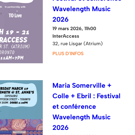
Wavelength Music
2026
19 mars 2026, 11h00
InterAccess
32, rue Lisgar (Atrium)
PLUS D'INFOS
Maria Somerville +
Colle + Ebril : Festival
et conférence
Wavelength Music
2026