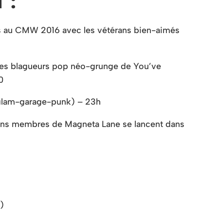
 :
ts au CMW 2016 avec les vétérans bien-aimés
 les blagueurs pop néo-grunge de You’ve
0
 glam-garage-punk) – 23h
iens membres de Magneta Lane se lancent dans
)