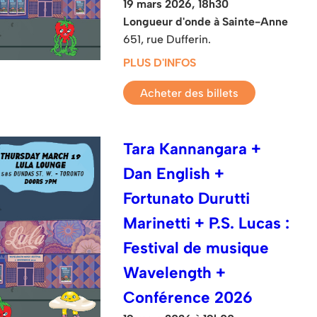
19 mars 2026, 18h30
Longueur d'onde à Sainte-Anne
651, rue Dufferin.
PLUS D'INFOS
Acheter des billets
Tara Kannangara +
Dan English +
Fortunato Durutti
Marinetti + P.S. Lucas :
Festival de musique
Wavelength +
Conférence 2026