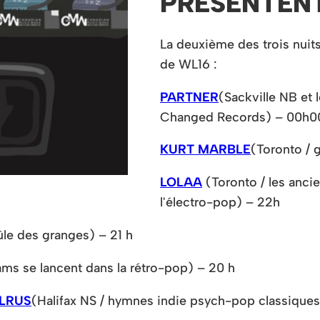
PRÉSENTENT
La deuxième des trois nui
de WL16 :
PARTNER
(Sackville NB et
Changed Records) – 00h0
KURT MARBLE
(Toronto /
LOLAA
(Toronto / les anc
l'électro-pop) – 22h
ûle des granges) – 21 h
ms se lancent dans la rétro-pop) – 20 h
LRUS
(Halifax NS / hymnes indie psych-pop classiques