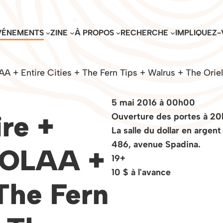
VÉNEMENTS
ZINE
À PROPOS
RECHERCHE
IMPLIQUEZ-
A + Entire Cities + The Fern Tips + Walrus + The Orie
5 mai 2016 à 00h00
re +
Ouverture des portes à 20
La salle du dollar en argent
486, avenue Spadina.
 LOLAA +
19+
10 $ à l'avance
 The Fern