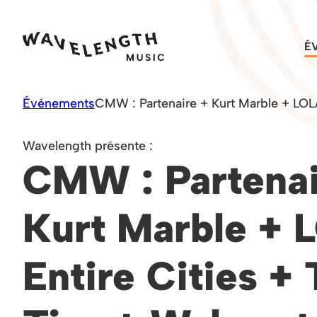
Skip
to
É
content
Événements
CMW : Partenaire + Kurt Marble + LOLA
Wavelength présente :
CMW : Partenai
Kurt Marble +
Entire Cities +