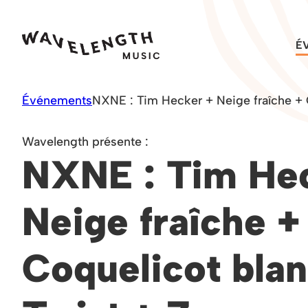
Skip
to
É
content
Événements
NXNE : Tim Hecker + Neige fraîche + 
Wavelength présente :
NXNE : Tim He
Neige fraîche +
Coquelicot blan