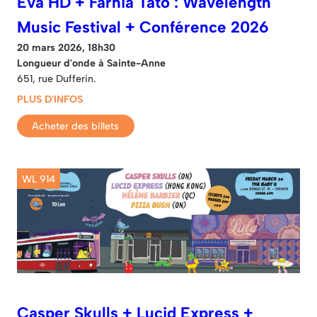
Eva HD + Farhia Tato : Wavelength
Music Festival + Conférence 2026
20 mars 2026, 18h30
Longueur d'onde à Sainte-Anne
651, rue Dufferin.
PLUS D'INFOS
Acheter des billets
WL 914
Casper Skulls + Lucid Express +