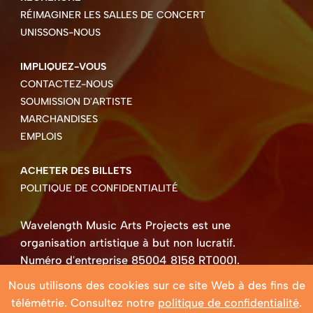
RÉIMAGINER LES SALLES DE CONCERT
UNISSONS-NOUS
IMPLIQUEZ-VOUS
CONTACTEZ-NOUS
SOUMISSION D'ARTISTE
MARCHANDISES
EMPLOIS
ACHETER DES BILLETS
POLITIQUE DE CONFIDENTIALITÉ
Wavelength Music Arts Projects est une
organisation artistique à but non lucratif.
Numéro d'entreprise 85004 8158 RT0001.
Droits d'auteur ©2026 Wavelength Music Art
Nous utilisons des cookies sur ce site Web à des fins de
Projects
télémétrie. Consultez notre
politique de confidentialité
.
Site Web créé par Beehive Design.