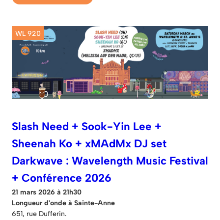
WL 920
Slash Need + Sook-Yin Lee +
Sheenah Ko + xMAdMx DJ set
Darkwave : Wavelength Music Festival
+ Conférence 2026
21 mars 2026 à 21h30
Longueur d'onde à Sainte-Anne
651, rue Dufferin.