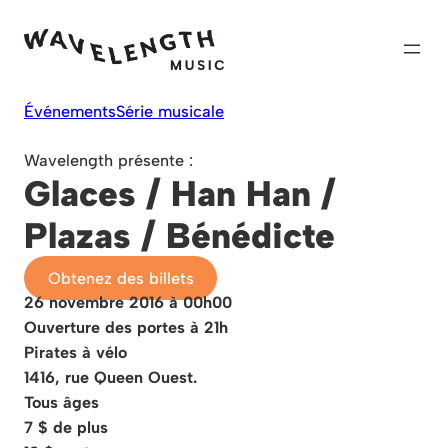
Skip
to
content
Événements
Série musicale
Wavelength présente :
Glaces / Han Han /
Plazas / Bénédicte
Obtenez des billets
26 novembre 2016 à 00h00
Ouverture des portes à 21h
Pirates à vélo
1416, rue Queen Ouest.
Tous âges
7 $ de plus