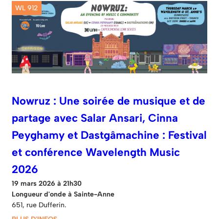
WL 912
Nowruz : Une soirée de musique et de
partage avec Salar Ansari, Cinna
Peyghamy et Dastgâmachine : Festival
et conférence Wavelength Music
2026
19 mars 2026 à 21h30
Longueur d'onde à Sainte-Anne
651, rue Dufferin.
PLUS D'INFOS