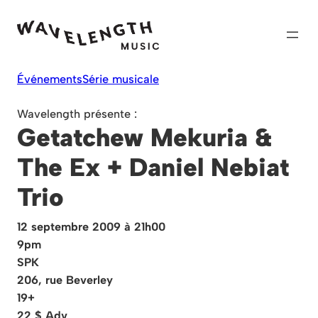
Skip
to
content
Événements
Série musicale
Wavelength présente :
Getatchew Mekuria &
The Ex + Daniel Nebiat
Trio
12 septembre 2009 à 21h00
9pm
SPK
206, rue Beverley
19+
22 $ Adv