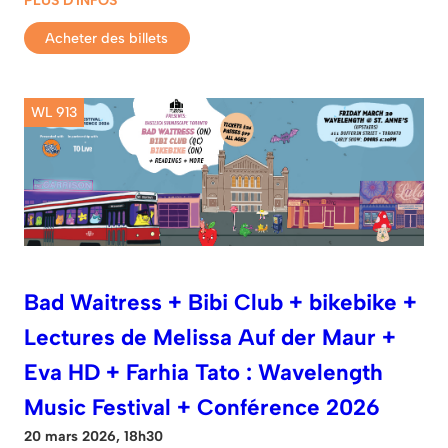
Acheter des billets
WL 913
Bad Waitress + Bibi Club + bikebike +
Lectures de Melissa Auf der Maur +
Eva HD + Farhia Tato : Wavelength
Music Festival + Conférence 2026
20 mars 2026, 18h30