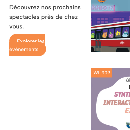
Découvrez nos prochains
spectacles près de chez
vous.
Explorer les
événements
WL 909