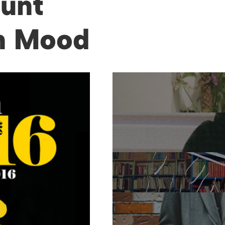
lunt
n Mood