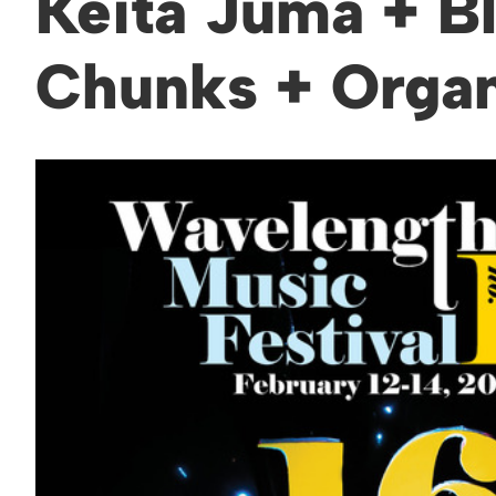
Keita Juma + B
Chunks + Orga