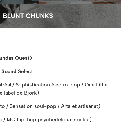
BLUNT CHUNKS
Dundas Ouest)
l Sound Select
réal / Sophistication électro-pop / One Little
 label de Björk)
to / Sensation soul-pop / Arts et artisanat)
o / MC hip-hop psychédélique spatial)