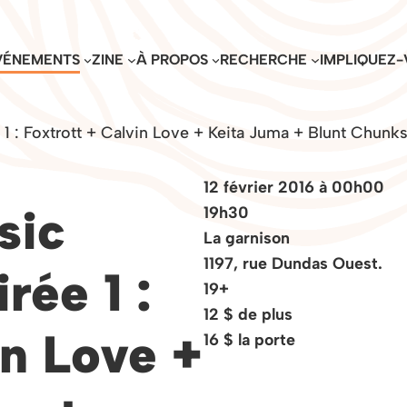
VÉNEMENTS
ZINE
À PROPOS
RECHERCHE
IMPLIQUEZ-
 1 : Foxtrott + Calvin Love + Keita Juma + Blunt Chun
12 février 2016 à 00h00
sic
19h30
La garnison
1197, rue Dundas Ouest.
rée 1 :
19+
12 $ de plus
in Love +
16 $ la porte