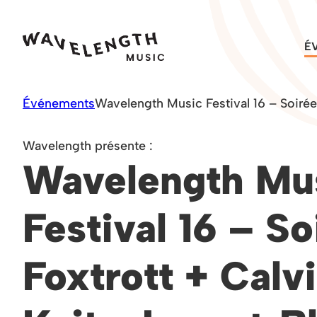
Skip
to
É
content
Événements
Wavelength Music Festival 16 – Soirée
Wavelength présente :
Wavelength Mu
Festival 16 – Soi
Foxtrott + Calv