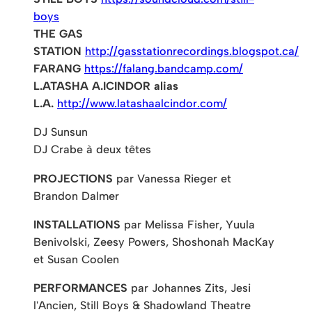
boys
THE GAS
STATION
http://gasstationrecordings.blogspot.ca/
FARANG
https://falang.bandcamp.com/
L.ATASHA A.ICINDOR alias
L.A.
http://www.latashaalcindor.com/
DJ Sunsun
DJ Crabe à deux têtes
PROJECTIONS
par Vanessa Rieger et
Brandon Dalmer
INSTALLATIONS
par Melissa Fisher, Yuula
Benivolski, Zeesy Powers, Shoshonah MacKay
et Susan Coolen
PERFORMANCES
par Johannes Zits, Jesi
l'Ancien, Still Boys & Shadowland Theatre