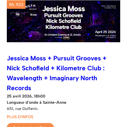
WL 922
Jessica Moss + Pursuit Grooves +
Nick Schofield + Kilometre Club :
Wavelength + Imaginary North
Records
25 avril 2026, 18h00
Longueur d'onde à Sainte-Anne
651, rue Dufferin.
PLUS D'INFOS