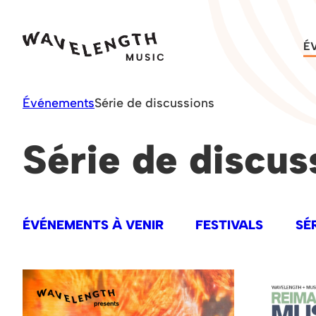
Skip
to
É
content
Événements
Série de discussions
Série de discus
ÉVÉNEMENTS À VENIR
FESTIVALS
SÉ