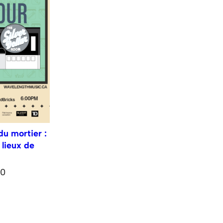
du mortier :
lieux de
00