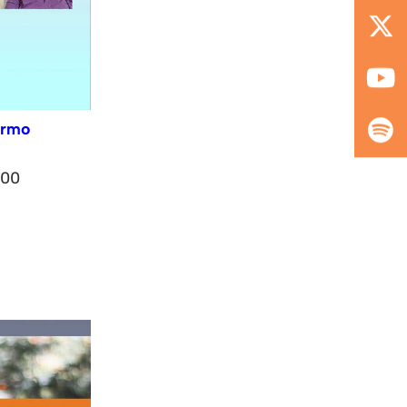
ermo
h00