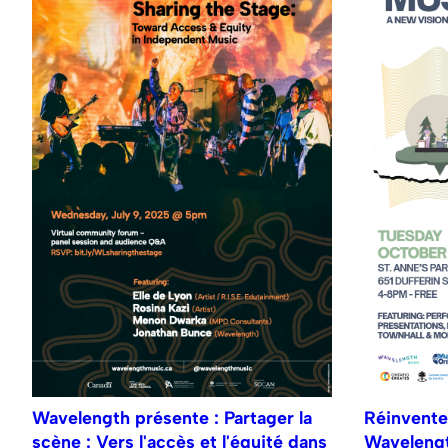
Wavelength présente : Partager la
Réinventer
scène : Vers l'accès et l'équité dans
Wavelengt