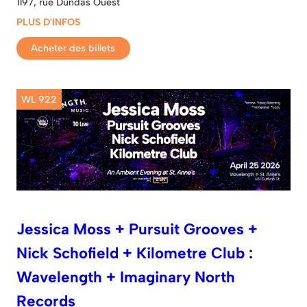
1197, rue Dundas Ouest
PLUS D'INFOS
Acheter des billets
WL 922
Jessica Moss + Pursuit Grooves +
Nick Schofield + Kilometre Club :
Wavelength + Imaginary North
Records