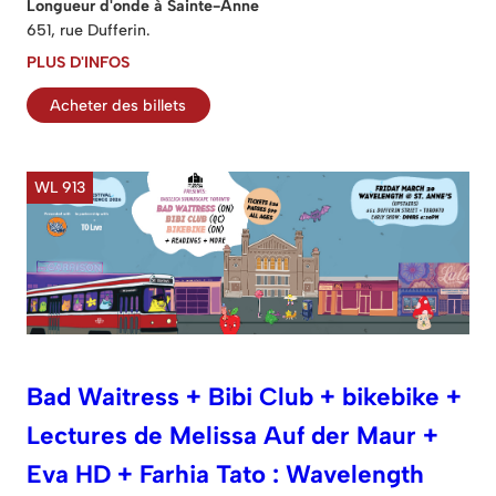
Longueur d'onde à Sainte-Anne
651, rue Dufferin.
PLUS D'INFOS
Acheter des billets
WL 913
Bad Waitress + Bibi Club + bikebike +
Lectures de Melissa Auf der Maur +
Eva HD + Farhia Tato : Wavelength