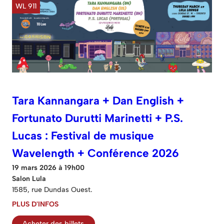
WL 911
Tara Kannangara + Dan English +
Fortunato Durutti Marinetti + P.S.
Lucas : Festival de musique
Wavelength + Conférence 2026
19 mars 2026 à 19h00
Salon Lula
1585, rue Dundas Ouest.
PLUS D'INFOS
Acheter des billets