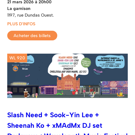
21 mars 2026 à 20h00
La garnison
1197, rue Dundas Ouest.
PLUS D'INFOS
Acheter des billets
WL 920
Slash Need + Sook-Yin Lee +
Sheenah Ko + xMAdMx DJ set