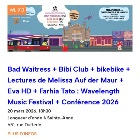
WL 913
Bad Waitress + Bibi Club + bikebike +
Lectures de Melissa Auf der Maur +
Eva HD + Farhia Tato : Wavelength
Music Festival + Conférence 2026
20 mars 2026, 18h30
Longueur d'onde à Sainte-Anne
651, rue Dufferin.
PLUS D'INFOS