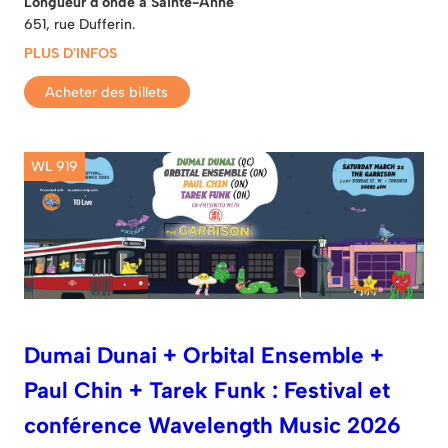
Longueur d'onde à Sainte-Anne
651, rue Dufferin.
PLUS D'INFOS
Acheter des billets
WL 919
Dumai Dunai + Orbital Ensemble +
Paul Chin + Tarek Funk : Festival et
conférence Wavelength Music 2026