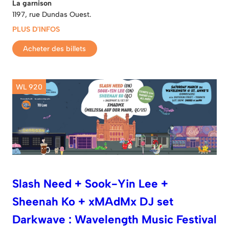
La garnison
1197, rue Dundas Ouest.
PLUS D'INFOS
Acheter des billets
WL 920
Slash Need + Sook-Yin Lee +
Sheenah Ko + xMAdMx DJ set
Darkwave : Wavelength Music Festival