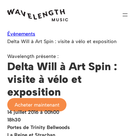
Skip
to
content
Événements
Delta Will à Art Spin : visite à vélo et exposition
Wavelength présente :
Delta Will à Art Spin :
visite à vélo et
exposition
Acheter maintenant
14 juillet 2016 à 00h00
18h30
Portes de Trinity Bellwoods
La Reine et Strachan