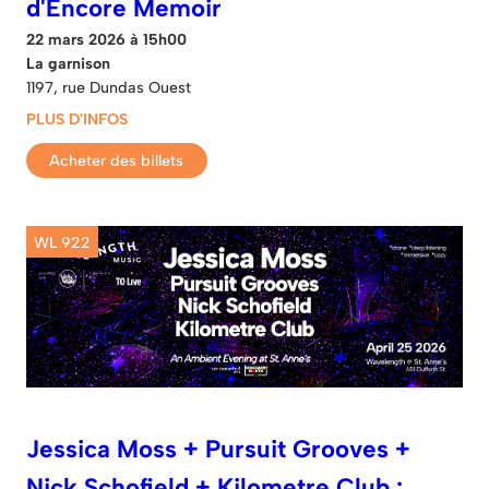
d'Encore Memoir
22 mars 2026 à 15h00
La garnison
1197, rue Dundas Ouest
PLUS D'INFOS
Acheter des billets
WL 922
Jessica Moss + Pursuit Grooves +
Nick Schofield + Kilometre Club :