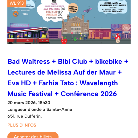
WL 913
Bad Waitress + Bibi Club + bikebike +
Lectures de Melissa Auf der Maur +
Eva HD + Farhia Tato : Wavelength
Music Festival + Conférence 2026
20 mars 2026, 18h30
Longueur d'onde à Sainte-Anne
651, rue Dufferin.
PLUS D'INFOS
Acheter des billets