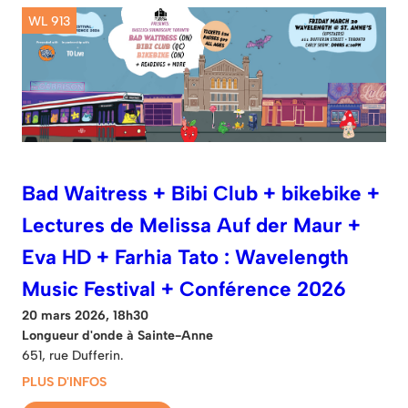
WL 913
Bad Waitress + Bibi Club + bikebike +
Lectures de Melissa Auf der Maur +
Eva HD + Farhia Tato : Wavelength
Music Festival + Conférence 2026
20 mars 2026, 18h30
Longueur d'onde à Sainte-Anne
651, rue Dufferin.
PLUS D'INFOS