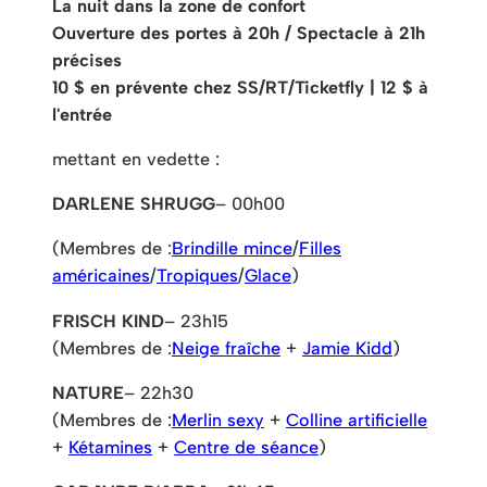
La nuit dans la zone de confort
Ouverture des portes à 20h / Spectacle à 21h
précises
10 $ en prévente chez SS/RT/Ticketfly | 12 $ à
l'entrée
mettant en vedette :
DARLENE SHRUGG
– 00h00
(Membres de :
Brindille mince
/
Filles
américaines
/
Tropiques
/
Glace
)
FRISCH KIND
– 23h15
(Membres de :
Neige fraîche
+
Jamie Kidd
)
NATURE
– 22h30
(Membres de :
Merlin sexy
+
Colline artificielle
+
Kétamines
+
Centre de séance
)