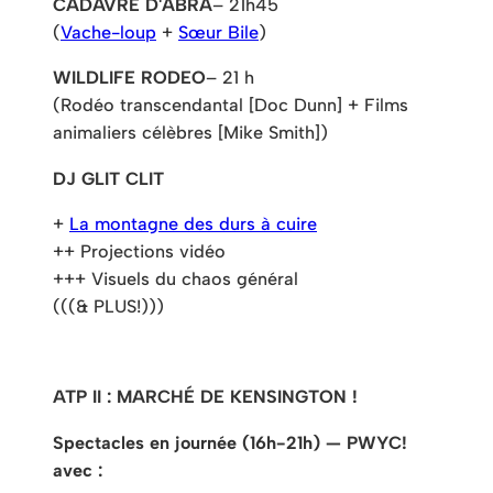
CADAVRE D'ABRA
– 21h45
(
Vache-loup
+
Sœur Bile
)
WILDLIFE RODEO
– 21 h
(Rodéo transcendantal [Doc Dunn] + Films
animaliers célèbres [Mike Smith])
DJ GLIT CLIT
+
La montagne des durs à cuire
++ Projections vidéo
+++ Visuels du chaos général
(((& PLUS!)))
ATP II : MARCHÉ DE KENSINGTON !
Spectacles en journée (16h-21h) — PWYC!
avec :