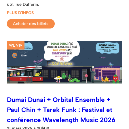
651, rue Dufferin.
PLUS D'INFOS
Acheter des billets
WL 919
Dumai Dunai + Orbital Ensemble +
Paul Chin + Tarek Funk : Festival et
conférence Wavelength Music 2026
21 mars 2026 à 20h00