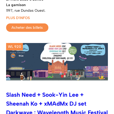
La garnison
1197, rue Dundas Ouest.
PLUS D'INFOS
Acheter des billets
WL 920
Slash Need + Sook-Yin Lee +
Sheenah Ko + xMAdMx DJ set
Darkwave : Wavelength Music Festival