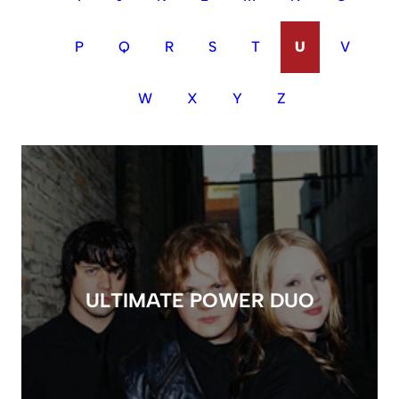
P
Q
R
S
T
U
V
W
X
Y
Z
ULTIMATE POWER DUO