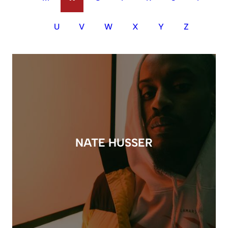
U
V
W
X
Y
Z
NATE HUSSER