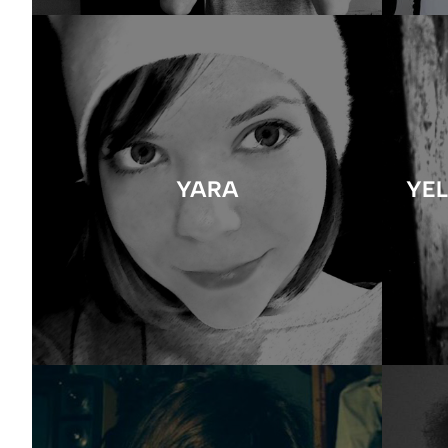
YARA
YE