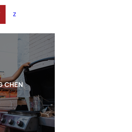
Y
Z
G CHEN