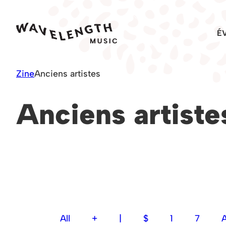
Skip
to
É
content
Zine
Anciens artistes
Anciens artiste
All
+
|
$
1
7