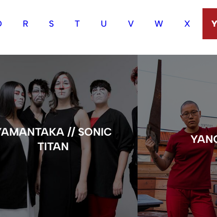
Q
R
S
T
U
V
W
X
YAMANTAKA // SONIC
YAN
TITAN