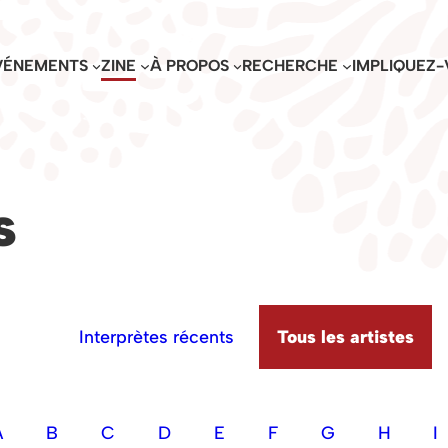
VÉNEMENTS
ZINE
À PROPOS
RECHERCHE
IMPLIQUEZ-
s
Interprètes récents
Tous les artistes
A
B
C
D
E
F
G
H
I