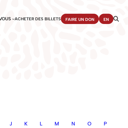
VOUS
ACHETER DES BILLETS
FAIRE UN DON
EN
J
K
L
M
N
O
P