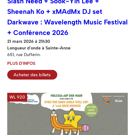
Slash Need + Sook-Yin Lee +
Sheenah Ko + xMAdMx DJ set
Darkwave : Wavelength Music Festival
+ Conférence 2026
21 mars 2026 à 21h30
Longueur d'onde à Sainte-Anne
651, rue Dufferin.
PLUS D'INFOS
Acheter des billets
WL 920