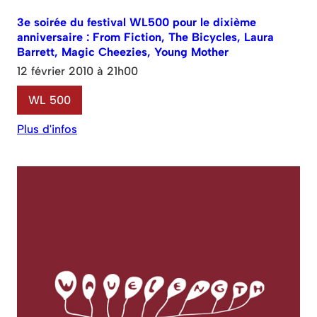
3e soirée du festival WL500 pour le dixième
anniversaire : From Fiction, The Bicycles, Laura
Barrett, Magic Cheezies, Young Mother
12 février 2010 à 21h00
WL 500
Plus d'infos