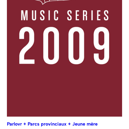
Parlovr + Parcs provinciaux + Jeune mère