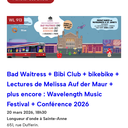
WL 913
Bad Waitress + Bibi Club + bikebike +
Lectures de Melissa Auf der Maur +
plus encore : Wavelength Music
Festival + Conférence 2026
20 mars 2026, 18h30
Longueur d'onde à Sainte-Anne
651, rue Dufferin.