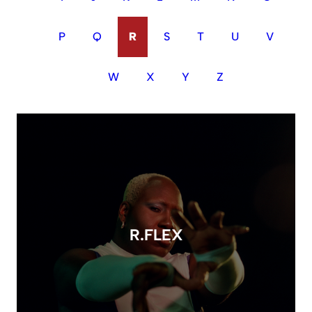
P
Q
R
S
T
U
V
W
X
Y
Z
R.FLEX