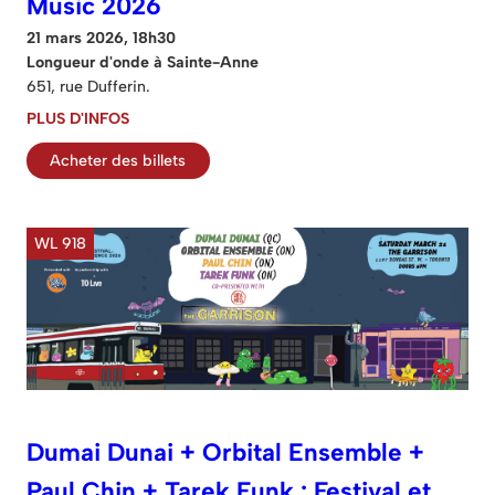
Music 2026
21 mars 2026, 18h30
Longueur d'onde à Sainte-Anne
651, rue Dufferin.
PLUS D'INFOS
Acheter des billets
WL 918
Dumai Dunai + Orbital Ensemble +
Paul Chin + Tarek Funk : Festival et