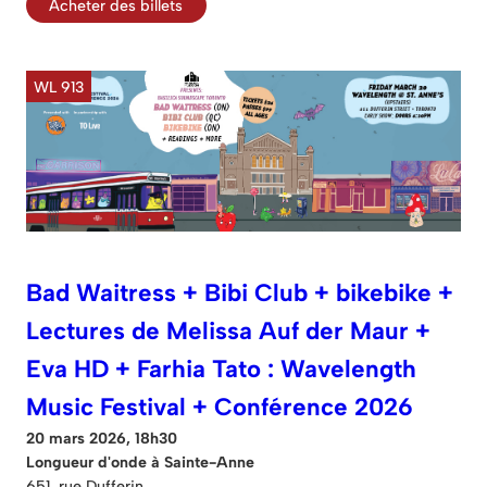
Acheter des billets
WL 913
Bad Waitress + Bibi Club + bikebike +
Lectures de Melissa Auf der Maur +
Eva HD + Farhia Tato : Wavelength
Music Festival + Conférence 2026
20 mars 2026, 18h30
Longueur d'onde à Sainte-Anne
651, rue Dufferin.