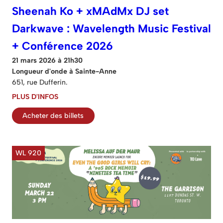
Sheenah Ko + xMAdMx DJ set
Darkwave : Wavelength Music Festival
+ Conférence 2026
21 mars 2026 à 21h30
Longueur d'onde à Sainte-Anne
651, rue Dufferin.
PLUS D'INFOS
Acheter des billets
WL 920