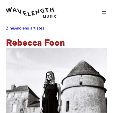
Skip
to
content
Zine
Anciens artistes
Rebecca Foon