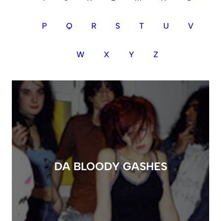
P
Q
R
S
T
U
V
W
X
Y
Z
DA BLOODY GASHES