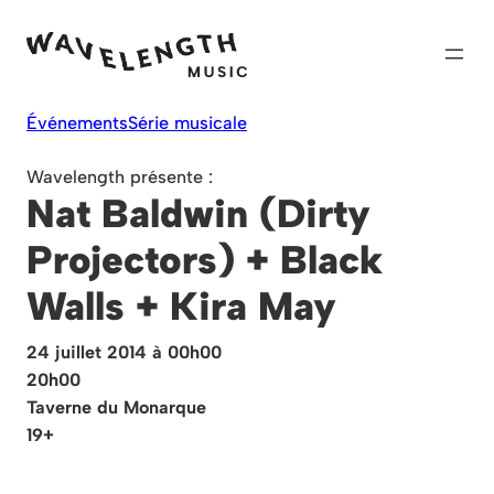
Skip
to
content
Événements
Série musicale
Wavelength présente :
Nat Baldwin (Dirty
Projectors) + Black
Walls + Kira May
24 juillet 2014 à 00h00
20h00
Taverne du Monarque
19+