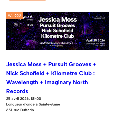
WL 922
Jessica Moss + Pursuit Grooves +
Nick Schofield + Kilometre Club :
Wavelength + Imaginary North
Records
25 avril 2026, 18h00
Longueur d'onde à Sainte-Anne
651, rue Dufferin.