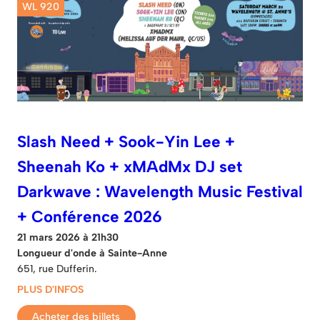
WL 920
Slash Need + Sook-Yin Lee +
Sheenah Ko + xMAdMx DJ set
Darkwave : Wavelength Music Festival
+ Conférence 2026
21 mars 2026 à 21h30
Longueur d'onde à Sainte-Anne
651, rue Dufferin.
PLUS D'INFOS
Acheter des billets