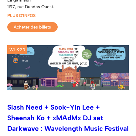
1197, rue Dundas Ouest.
PLUS D'INFOS
Acheter des billets
WL 920
Slash Need + Sook-Yin Lee +
Sheenah Ko + xMAdMx DJ set
Darkwave : Wavelength Music Festival