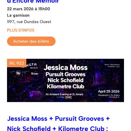
d'Encore Memoir
22 mars 2026 à 15h00
La garnison
1197, rue Dundas Ouest
PLUS D'INFOS
Acheter des billets
WL 922
Jessica Moss + Pursuit Grooves +
Nick Schofield + Kilometre Club :