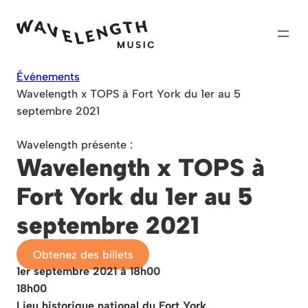
Skip
to
content
Événements
Wavelength x TOPS à Fort York du 1er au 5
septembre 2021
Wavelength présente :
Wavelength x TOPS à
Fort York du 1er au 5
septembre 2021
Obtenez des billets
1er septembre 2021 à 18h00
18h00
Lieu historique national du Fort York