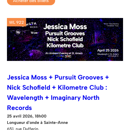
Acheter des billets
WL 922
Jessica Moss + Pursuit Grooves +
Nick Schofield + Kilometre Club :
Wavelength + Imaginary North
Records
25 avril 2026, 18h00
Longueur d'onde à Sainte-Anne
651, rue Dufferin.