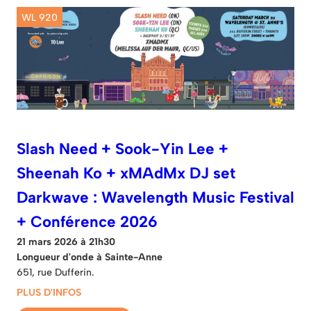
WL 920
Slash Need + Sook-Yin Lee +
Sheenah Ko + xMAdMx DJ set
Darkwave : Wavelength Music Festival
+ Conférence 2026
21 mars 2026 à 21h30
Longueur d'onde à Sainte-Anne
651, rue Dufferin.
PLUS D'INFOS