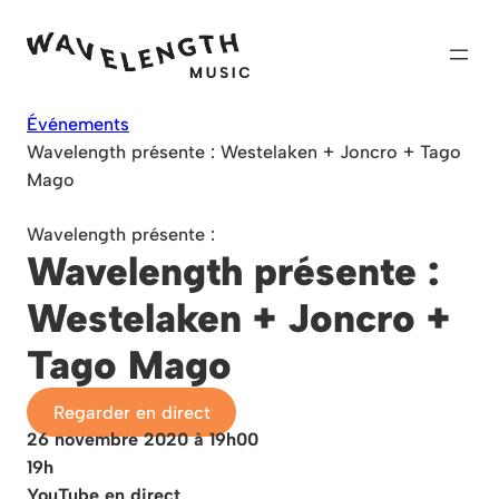
Skip
to
content
Événements
Wavelength présente : Westelaken + Joncro + Tago
Mago
Wavelength présente :
Wavelength présente :
Westelaken + Joncro +
Tago Mago
Regarder en direct
26 novembre 2020 à 19h00
19h
YouTube en direct