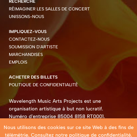
RECHERCHE
RÉIMAGINER LES SALLES DE CONCERT
UNISSONS-NOUS
IMPLIQUEZ-VOUS
CONTACTEZ-NOUS
SOUMISSION D'ARTISTE
MARCHANDISES
EMPLOIS
ACHETER DES BILLETS
POLITIQUE DE CONFIDENTIALITÉ
Wavelength Music Arts Projects est une
organisation artistique à but non lucratif.
Numéro d'entreprise 85004 8158 RT0001.
Droits d'auteur ©2026 Wavelength Music Art
Nous utilisons des cookies sur ce site Web à des fins de
Projects
télémétrie. Consultez notre
politique de confidentialité
.