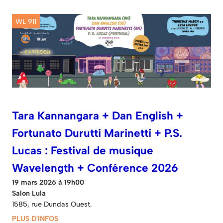
WL 911
Tara Kannangara + Dan English +
Fortunato Durutti Marinetti + P.S.
Lucas : Festival de musique
Wavelength + Conférence 2026
19 mars 2026 à 19h00
Salon Lula
1585, rue Dundas Ouest.
PLUS D'INFOS