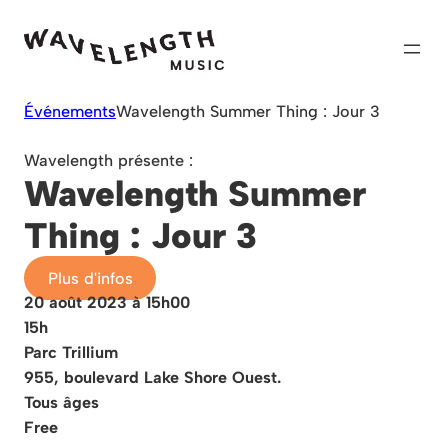
Skip
to
content
Événements
Wavelength Summer Thing : Jour 3
Wavelength présente :
Wavelength Summer
Thing : Jour 3
Plus d'infos
20 août 2023 à 15h00
15h
Parc Trillium
955, boulevard Lake Shore Ouest.
Tous âges
Free