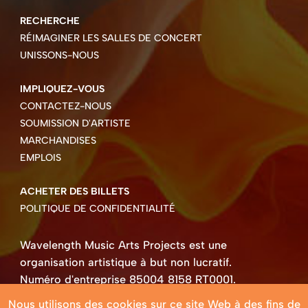
RECHERCHE
RÉIMAGINER LES SALLES DE CONCERT
UNISSONS-NOUS
IMPLIQUEZ-VOUS
CONTACTEZ-NOUS
SOUMISSION D'ARTISTE
MARCHANDISES
EMPLOIS
ACHETER DES BILLETS
POLITIQUE DE CONFIDENTIALITÉ
Wavelength Music Arts Projects est une
organisation artistique à but non lucratif.
Numéro d'entreprise 85004 8158 RT0001.
Droits d'auteur ©2026 Wavelength Music Art
Nous utilisons des cookies sur ce site Web à des fins de