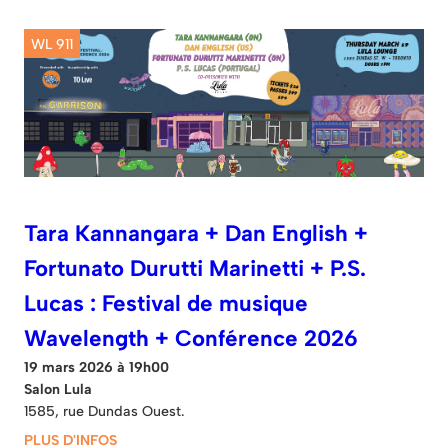
WL 911
Tara Kannangara + Dan English +
Fortunato Durutti Marinetti + P.S.
Lucas : Festival de musique
Wavelength + Conférence 2026
19 mars 2026 à 19h00
Salon Lula
1585, rue Dundas Ouest.
PLUS D'INFOS